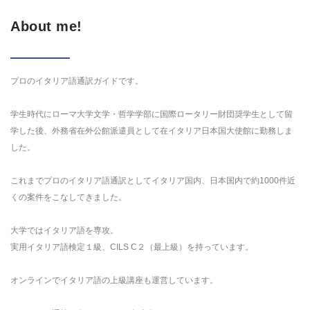
About me!
プロのイタリア語通訳ガイドです。
学生時代にローマ大学文学・哲学学部に国際ロータリー財団奨学生として留
学した後、外務省在外公館派遣員として在イタリア日本国大使館に勤務しま
した。
これまでプロのイタリア語通訳としてイタリア国内、日本国内で約1000件近
くの案件をこなしてきました。
大学ではイタリア語を専攻。
実用イタリア語検定１級、CILS C２（最上級）を持っています。
オンラインでイタリア語の上級講座も運営しています。