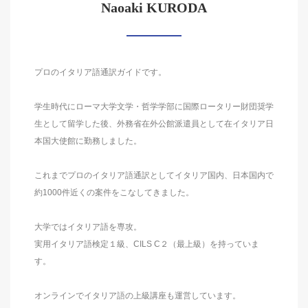
Naoaki KURODA
プロのイタリア語通訳ガイドです。
学生時代にローマ大学文学・哲学学部に国際ロータリー財団奨学
生として留学した後、外務省在外公館派遣員として在イタリア日
本国大使館に勤務しました。
これまでプロのイタリア語通訳としてイタリア国内、日本国内で
約1000件近くの案件をこなしてきました。
大学ではイタリア語を専攻。
実用イタリア語検定１級、CILS C２（最上級）を持っていま
す。
オンラインでイタリア語の上級講座も運営しています。