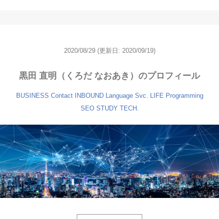
2020/08/29
(更新日: 2020/09/19)
黒田 直明（くろだ なおあき）のプロフィール
BUSINESS
Contact
INBOUND
Language Svc.
LIFE
Programming
SEO
STUDY
TECH.