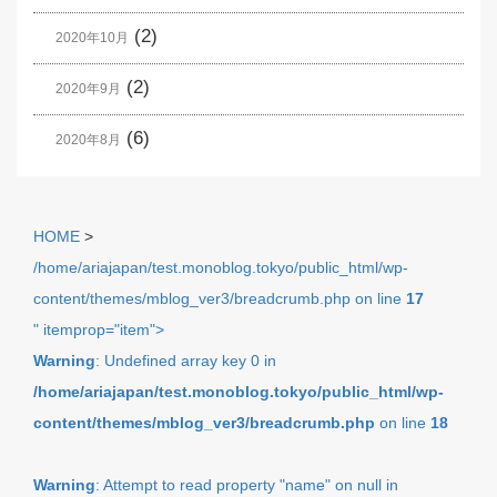
(2)
2020年10月
(2)
2020年9月
(6)
2020年8月
HOME
>
/home/ariajapan/test.monoblog.tokyo/public_html/wp-
content/themes/mblog_ver3/breadcrumb.php on line
17
" itemprop="item">
Warning
: Undefined array key 0 in
/home/ariajapan/test.monoblog.tokyo/public_html/wp-
content/themes/mblog_ver3/breadcrumb.php
on line
18
Warning
: Attempt to read property "name" on null in