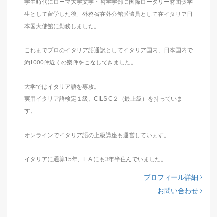
学生時代にローマ大学文学・哲学学部に国際ロータリー財団奨学
生として留学した後、外務省在外公館派遣員として在イタリア日
本国大使館に勤務しました。
これまでプロのイタリア語通訳としてイタリア国内、日本国内で
約1000件近くの案件をこなしてきました。
大学ではイタリア語を専攻。
実用イタリア語検定１級、CILS C２（最上級）を持っていま
す。
オンラインでイタリア語の上級講座も運営しています。
イタリアに通算15年、L.A.にも3年半住んでいました。
プロフィール詳細
お問い合わせ