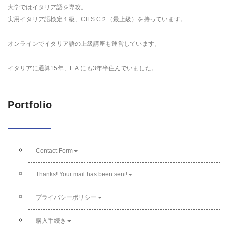
大学ではイタリア語を専攻。
実用イタリア語検定１級、CILS C２（最上級）を持っています。
オンラインでイタリア語の上級講座も運営しています。
イタリアに通算15年、L.A.にも3年半住んでいました。
Portfolio
Contact Form
Thanks! Your mail has been sent!
プライバシーポリシー
購入手続き