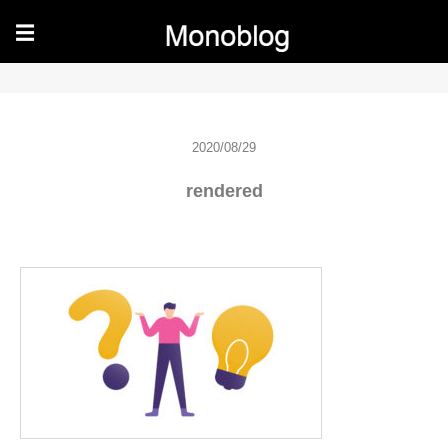
☰
2020/08/29
rendered