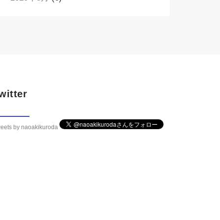
witter
eets by naoakikuroda