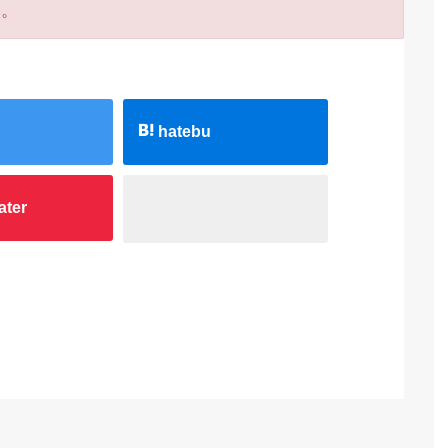
た。
hatebu
ater