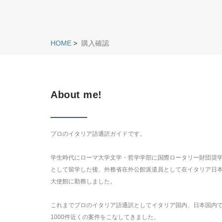
HOME
>
購入確認
About me!
プロのイタリア語通訳ガイドです。
学生時代にローマ大学文学・哲学学部に国際ロータリー財団奨
として留学した後、外務省在外公館派遣員として在イタリア日
大使館に勤務しました。
これまでプロのイタリア語通訳としてイタリア国内、日本国内
1000件近くの案件をこなしてきました。