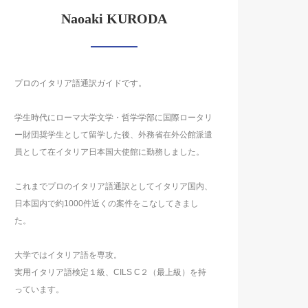
Naoaki KURODA
プロのイタリア語通訳ガイドです。
学生時代にローマ大学文学・哲学学部に国際ロータリ
ー財団奨学生として留学した後、外務省在外公館派遣
員として在イタリア日本国大使館に勤務しました。
これまでプロのイタリア語通訳としてイタリア国内、
日本国内で約1000件近くの案件をこなしてきまし
た。
大学ではイタリア語を専攻。
実用イタリア語検定１級、CILS C２（最上級）を持
っています。